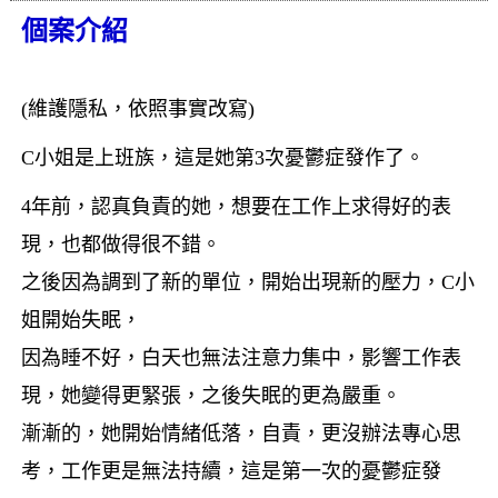
個案介紹
(
維護隱私，依照事實改寫
)
C
小姐是上班族，這是她第
3
次憂鬱症發作了。
4
年前，認真負責的她，想要在工作上求得好的表
現，
也都做得很不錯。
之後因為調到了新的單位，開始出現新的壓力，
C
小
姐開始失眠，
因為睡不好，白天也無法注意力集中，
影響工作表
現，她變得更緊張，之後失眠的更為嚴重。
漸漸的，
她開始情緒低落，自責，更沒辦法專心思
考，工作更是無法持續，
這是第一次的憂鬱症發