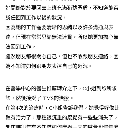
她開始對於要回去上班充滿猶豫矛盾，
不知道能否
勝任回到工作以後的狀況，
因為她的工作需要清晰的思緒以及許多溝通與表
達，
但現在常常思緒無法連貫，所以她更加擔心無
法回到工作。
雖然朋友都很關心自己，但也不敢跟朋友連絡，
因
為不知道如何跟朋友表達自己的近況。
在醫學中心的醫生推薦轉介之下，
C
小姐到診所求
診，然後接受了
r
TMS
的治療。
在第
4
次的治療時，
C
小姐告訴我們，她覺得好像比
較有活力了，
那種很沉重的感覺有一些些消失了，
起床時很無奈不知道如何度過一天的感覺也慢慢消