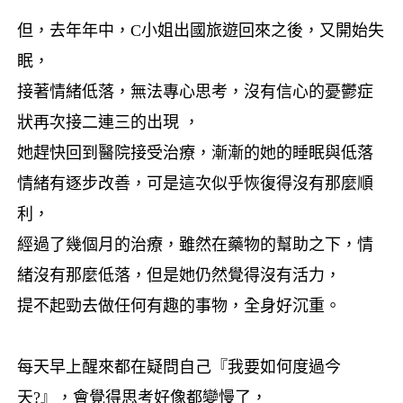
但，去年年中，
C
小姐出國旅遊回來之後，又開始失
眠，
接著情緒低落，無法專心思考，
沒有信心的憂鬱症
狀再次接二連三的出現 ，
她趕快回到醫院接受治療，
漸漸的她的睡眠與低落
情緒有逐步改善，
可是這次似乎恢復得沒有那麼順
利，
經過了幾個月的治療，
雖然在藥物的幫助之下，情
緒沒有那麼低落，
但是她仍然覺得沒有活力，
提不起勁去做任何有趣的事物，
全身好沉重。
每天早上醒來都在疑問自己『我要如何度過今
天
?
』，
會覺得思考好像都變慢了，