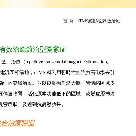
首 頁
rTMS經顱磁刺激治療
？可有效治癒難治型憂鬱症
etitive transcranial magnetic stimulation,
用電流互相溝通，rTMS 就利用暫時性的強力高磁場去引
腦中的突觸活動。並以磁脈衝刺激大腦主管情緒區域皮
經傳達物質，活化原本功能低下的區域，改變皮層神經
憂鬱症狀，及達到抗憂鬱效果。
整合治療聯盟