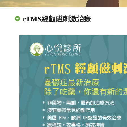
rTMS經顱磁刺激治療