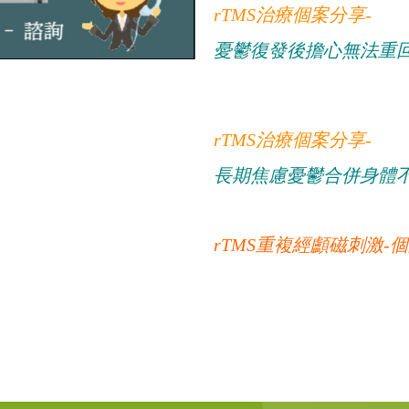
rTMS治療個案分享-
憂鬱復發後擔心無法重
rTMS治療個案分享-
長期焦慮憂鬱合併身體
rTMS重複經顱磁刺激-