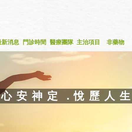
最新消息
門診時間
醫療團隊
主治項目
非藥物
+
心 安 神 定 ．悅 歷 人 生